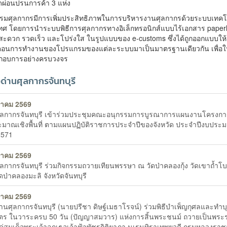
ดผ่อนปรนการค้า 3 แห่ง
นกรมศุลกากรมีการเพิ่มประสิทธิภาพในการบริหารงานศุลกากรด้วยระบบเทคโ
ศ โดยการนำระบบพิธีการศุลกากรทางอิเล็กทรอนิกส์แบบไร้เอกสาร paperl
่สะดวก รวดเร็ว และโปร่งใส ในรูปแบบของ e-customs ซึ่งได้ถูกออกแบบให้
ตอนการทำงานของโปรแกรมของแต่ละระบบมาเป็นมาตรฐานเดียวกัน เพื่อให
ระกอบการอย่างครบวงจร
วด่านศุลกากรจันทบุรี
หาคม 2569
ุลกากรจันทบุรี เข้าร่วมประชุมคณะอนุกรรมการบูรณาการแผนงานโครงก
มาณเชิงพื้นที่ ตามแผนปฏิบัติราชการประจำปีของจังหวัด ประจำปีงบประ
2571
หาคม 2569
ุลกากรจันทบุรี ร่วมกิจกรรมถวายเทียนพรรษา ณ วัดป่าคลองกุ้ง วัดเขาถ้ำโบ
ดป่าคลองมะลิ จังหวัดจันทบุรี
หาคม 2569
านศุลกากรจันทบุรี (นายปรีชา ดิษฐ์เมธาโรจน์) ร่วมพิธีบำเพ็ญกุศลและทำบ
ตร ในวาระครบ 50 วัน (ปัญญาสมวาร) แห่งการสิ้นพระชนม์ ถวายเป็นพระ
ด่สมเด็จพระเจ้าลูกเธอเจ้าฟ้าพัชรกิติยาภา นเรนทิราเทพยวดี กรมหลวงราชส