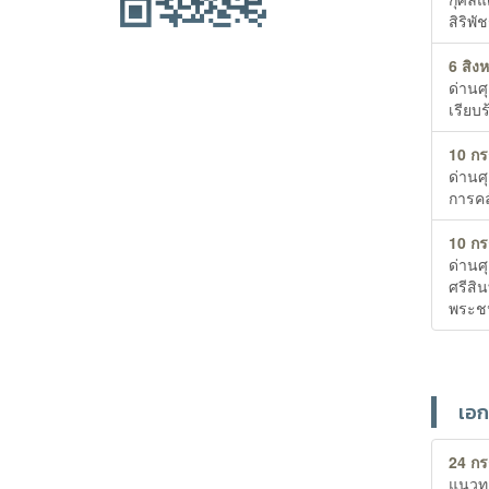
สิริพ
6 สิง
ด่านศ
เรียบร
10 ก
ด่านศ
การคล
10 ก
ด่านศ
ศรีสิ
พระชน
เอก
24 กร
แนวทา