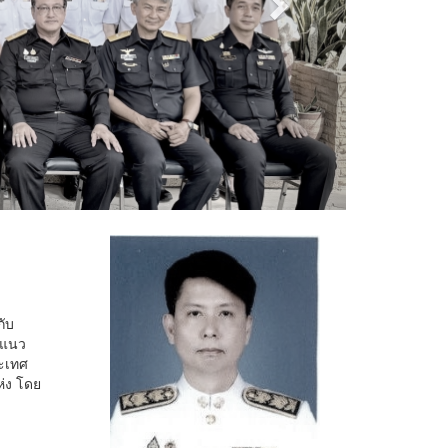
กับ
กแนว
ะเทศ
่ง โดย