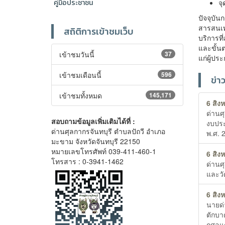
จุ
คู่มือประชาชน
ปัจจุบั
สารสนเท
สถิติการเข้าชมเว็บ
บริการที
และขั้น
เข้าชมวันนี้
37
แก่ผู้ป
เข้าชมเดือนนี้
596
ข่า
เข้าชมทั้งหมด
145,171
6 สิง
ด่านศ
สอบถามข้อมูลเพิ่มเติมได้ที่ :
งบประ
ด่านศุลกากรจันทบุรี ตำบลปัถวี อำเภอ
พ.ศ. 
มะขาม จังหวัดจันทบุรี 22150
หมายเลขโทรศัพท์ 039-411-460-1
6 สิง
โทรสาร : 0-3941-1462
ด่านศ
และวั
6 สิง
นายด่
ตักบา
กุศลแ