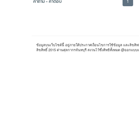
1
คำถาม - คำตอบ
ข้อมูลบนเว็บไซต์นี้ อยู่ภายใต้ประกาศเงื่อนไขการใช้ข้อมูล และลิขสิท
ลิขสิทธิ์ 2015 ด่านศุลกากรจันทบุรี สงวนไว้ซึ่งสิทธิทั้งหมด @อ