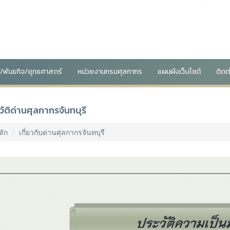
น์/พันธกิจ/ยุทธศาสตร์
หน่วยงานกรมศุลกากร
แผนผังเว็บไซต์
ติดต
วัติด่านศุลกากรจันทบุรี
ลัก
เกี่ยวกับด่านศุลกากรจันทบุรี