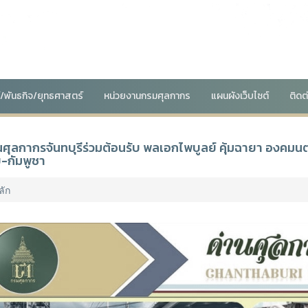
น์/พันธกิจ/ยุทธศาสตร์
หน่วยงานกรมศุลกากร
แผนผังเว็บไซต์
ติดต
นศุลกากรจันทบุรีร่วมต้อนรับ พลเอกไพบูลย์ คุ้มฉายา องคมน
-กัมพูชา
ลัก