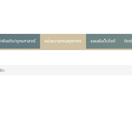
น์/พันธกิจ/ยุทธศาสตร์
หน่วยงานกรมศุลกากร
แผนผังเว็บไซต์
ติดต
ลัก