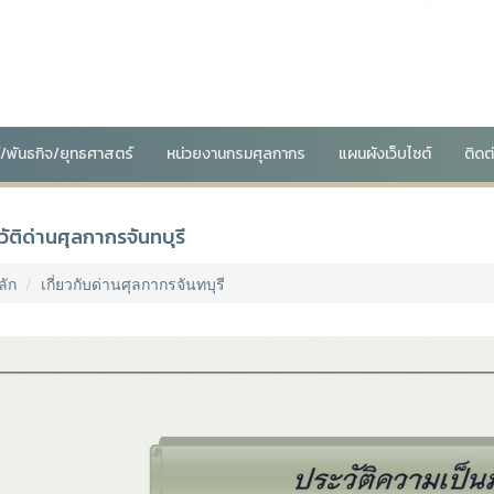
น์/พันธกิจ/ยุทธศาสตร์
หน่วยงานกรมศุลกากร
แผนผังเว็บไซต์
ติดต
วัติด่านศุลกากรจันทบุรี
ลัก
เกี่ยวกับด่านศุลกากรจันทบุรี